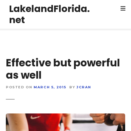
S
LakelandFlorida.
k
net
i
p
t
o
c
o
Effective but powerful
n
t
as well
e
n
t
POSTED ON
MARCH 5, 2015
BY
JCRAN