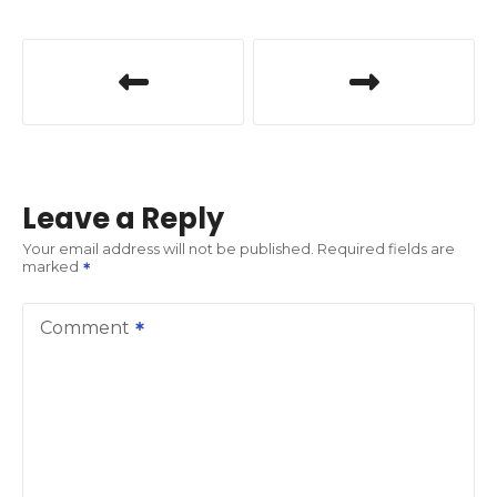
P
o
s
t
Leave a Reply
n
Your email address will not be published.
Required fields are
marked
a
v
Comment
i
g
a